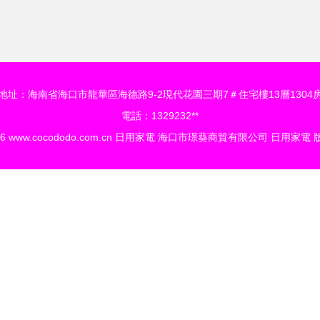
地址：海南省海口市龍華區海德路9-2現代花園三期7＃住宅樓13層1304
電話：1329232**
26
www.cocododo.com.cn
日用家電
海口市璟葵商貿有限公司
日用家電