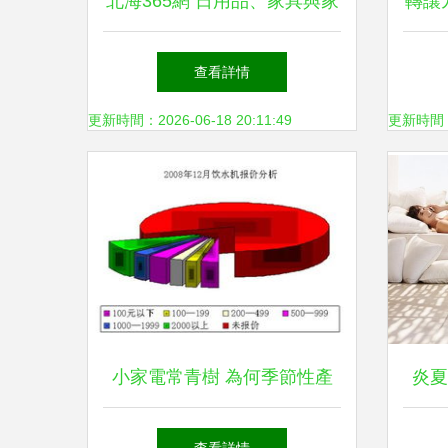
北海365網 日用品、家具與家
轉讓
電選購指南，打造舒適家居生
查看詳情
活
更新時間：2026-06-18 20:11:49
更新時間：20
小家電常青樹 為何季節性產
炎夏
品穩占日用家電消費前沿？
涼