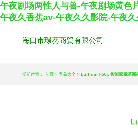
午夜剧场两性人与兽-午夜剧场黄色片
午夜久香蕉av-午夜久久影院-午夜
海口市璟葵商貿有限公司
當前位置：
首頁
>
產品大全
>
Luftrum H501 智能家電
L