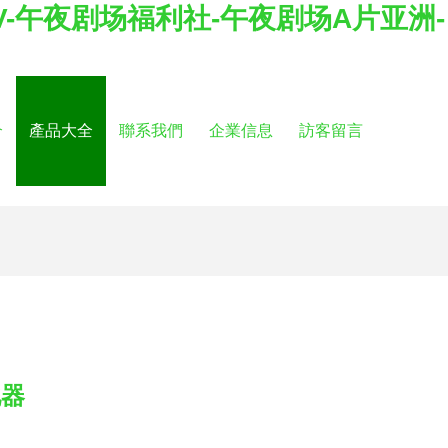
-午夜剧场福利社-午夜剧场A片亚洲-
介
產品大全
聯系我們
企業信息
訪客留言
化器