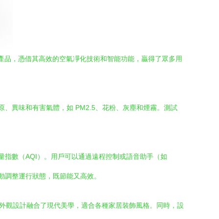
家電產品，憑借其高效的空氣凈化技術和智能功能，贏得了眾多用
敏原、異味和有害氣體，如 PM2.5、花粉、灰塵和煙霧。測試
空氣質量指數（AQI）。用戶可以通過遠程控制或語音助手（如
變化自動調整運行狀態，既節能又高效。
其緊湊的外觀設計融合了現代美學，適合各種家居裝飾風格。同時，設