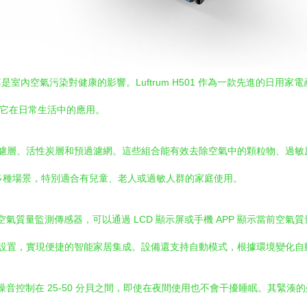
室內空氣污染對健康的影響。Luftrum H501 作為一款先進的日用
勢以及它在日常生活中的應用。
PA 高效過濾層、活性炭層和預過濾網。這些組合能有效去除空氣中的顆粒物、過
等多種場景，特別適合有兒童、老人或過敏人群的家庭使用。
了實時空氣質量監測傳感器，可以通過 LCD 顯示屏或手機 APP 顯示當前
調整風速、定時開關等設置，實現便捷的智能家居集成。設備還支持自動模式，根據環境
音運行，噪音控制在 25-50 分貝之間，即使在夜間使用也不會干擾睡眠。